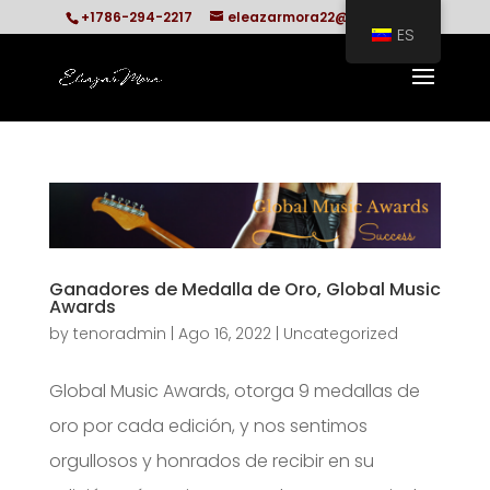
+1786-294-2217
eleazarmora22@gmail.com
ES
Ganadores de Medalla de Oro, Global Music
Awards
by
tenoradmin
|
Ago 16, 2022
|
Uncategorized
Global Music Awards, otorga 9 medallas de
oro por cada edición, y nos sentimos
orgullosos y honrados de recibir en su