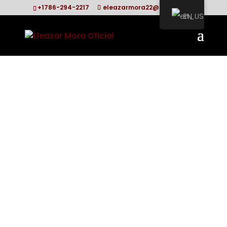
+1786-294-2217
eleazarmora22@gmail.com
EN