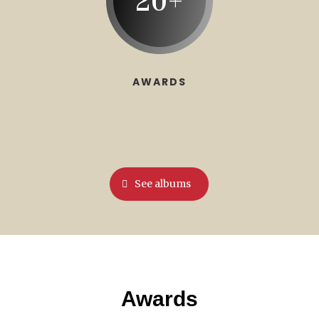
20+
AWARDS
See albums
Awards